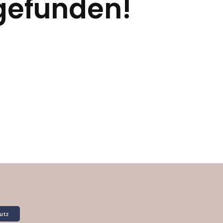
 gefunden!
utz